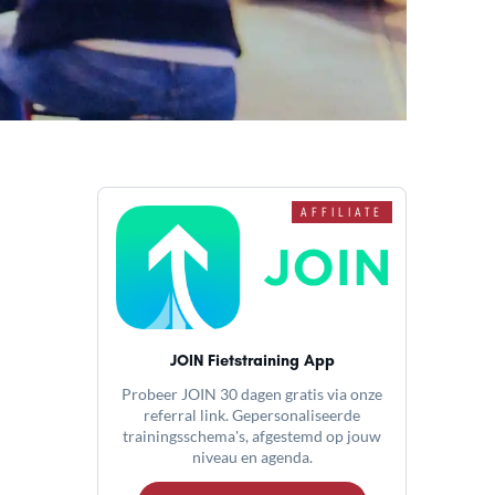
AFFILIATE
JOIN Fietstraining App
Probeer JOIN 30 dagen gratis via onze
referral link. Gepersonaliseerde
trainingsschema's, afgestemd op jouw
niveau en agenda.