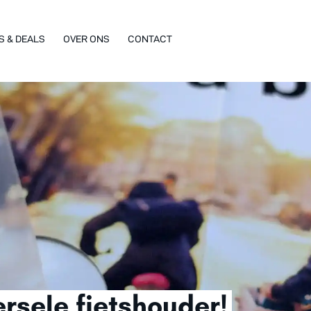
S & DEALS
OVER ONS
CONTACT
ersele fietshouder!