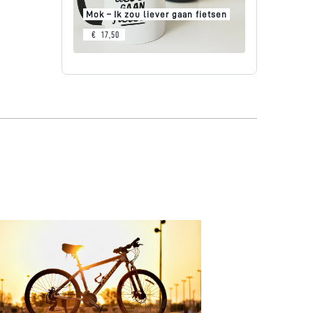
Mok – Ik zou liever gaan fietsen
€
17,50