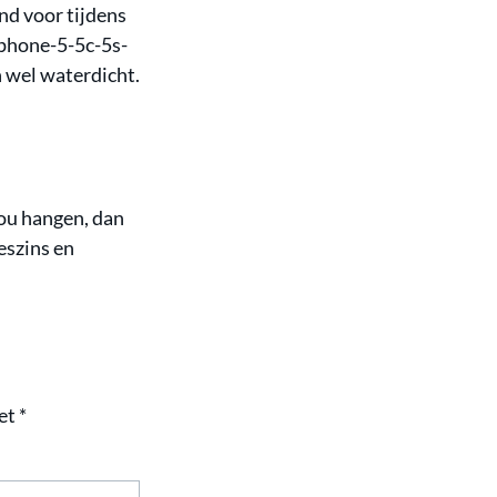
nd voor tijdens
iphone-5-5c-5s-
wel waterdicht.
zou hangen, dan
eszins en
met
*