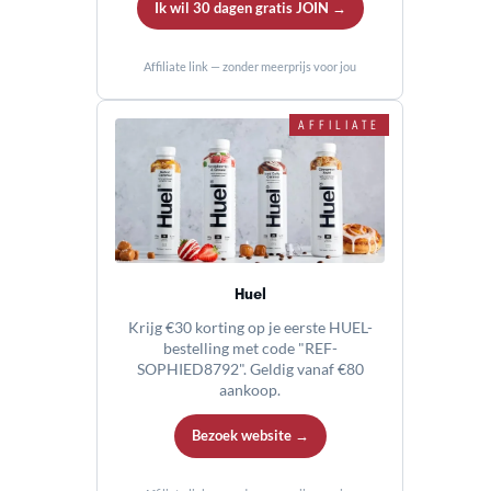
Ik wil 30 dagen gratis JOIN →
Affiliate link — zonder meerprijs voor jou
AFFILIATE
Huel
Krijg €30 korting op je eerste HUEL-
bestelling met code "REF-
SOPHIED8792". Geldig vanaf €80
aankoop.
Bezoek website →