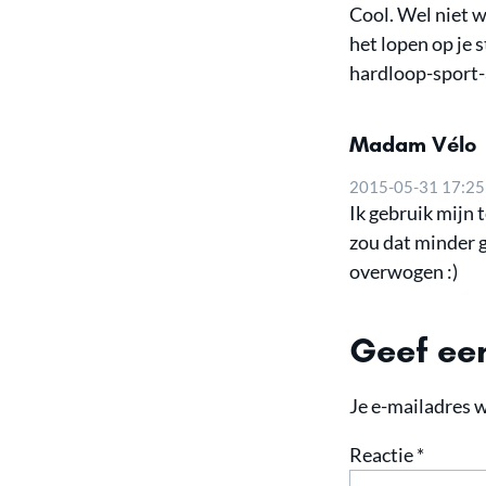
Cool. Wel niet 
het lopen op je 
hardloop-sport
Madam Vélo
2015-05-31 17:25
Ik gebruik mijn 
zou dat minder g
overwogen :)
Geef een
Je e-mailadres w
Reactie
*