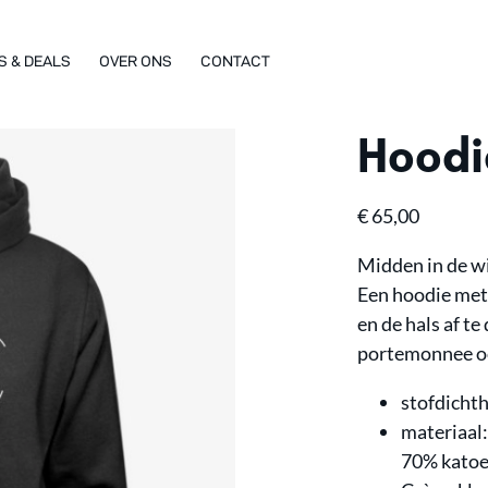
S & DEALS
OVER ONS
CONTACT
Hoodi
€
65,00
Midden in de wi
Een hoodie met 
en de hals af te
portemonnee oo
stofdicht
materiaal
70% katoe