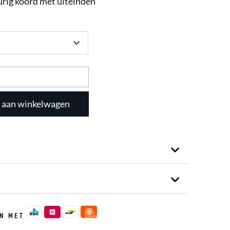
rig koord met uiteinden
 aan winkelwagen
EN MET