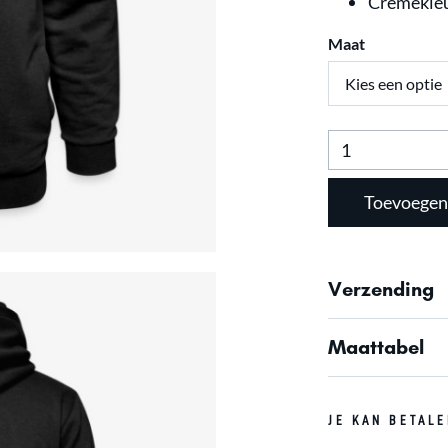
Crèmekleu
Maat
Hoodie
met
sjaalkraag
Toevoegen
aantal
Verzending
Maattabel
JE KAN BETAL