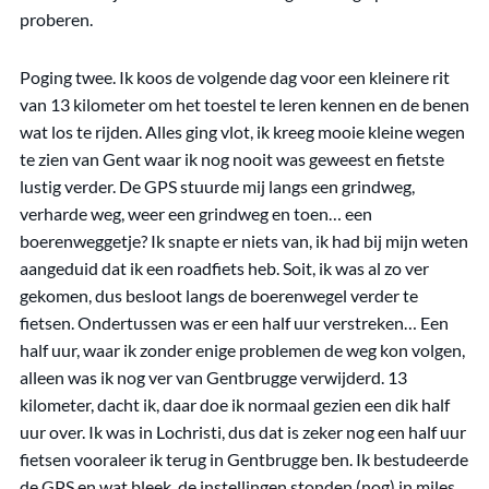
proberen.
Poging twee. Ik koos de volgende dag voor een kleinere rit
van 13 kilometer om het toestel te leren kennen en de benen
wat los te rijden. Alles ging vlot, ik kreeg mooie kleine wegen
te zien van Gent waar ik nog nooit was geweest en fietste
lustig verder. De GPS stuurde mij langs een grindweg,
verharde weg, weer een grindweg en toen… een
boerenweggetje? Ik snapte er niets van, ik had bij mijn weten
aangeduid dat ik een roadfiets heb. Soit, ik was al zo ver
gekomen, dus besloot langs de boerenwegel verder te
fietsen. Ondertussen was er een half uur verstreken… Een
half uur, waar ik zonder enige problemen de weg kon volgen,
alleen was ik nog ver van Gentbrugge verwijderd. 13
kilometer, dacht ik, daar doe ik normaal gezien een dik half
uur over. Ik was in Lochristi, dus dat is zeker nog een half uur
fietsen vooraleer ik terug in Gentbrugge ben. Ik bestudeerde
de GPS en wat bleek, de instellingen stonden (nog) in miles.