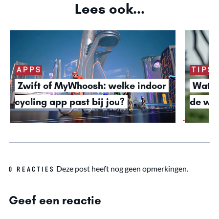
Lees ook...
APPS
TIPS
Zwift of MyWhoosh: welke indoor 
Wat dr
cycling app past bij jou?
de win
Deze post heeft nog geen opmerkingen.
0 REACTIES
Geef een reactie