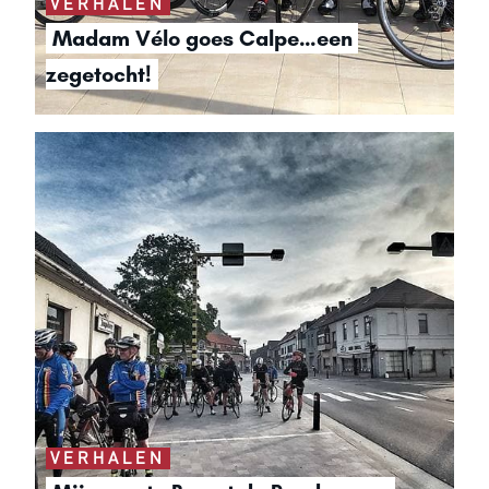
VERHALEN
Madam Vélo goes Calpe…een 
zegetocht!
VERHALEN